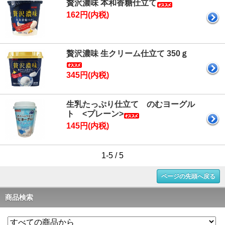
贅沢濃味 本和香糖仕立て
162円(内税)
贅沢濃味 生クリーム仕立て 350ｇ
345円(内税)
生乳たっぷり仕立て のむヨーグル
ト <プレーン>
145円(内税)
1-5 / 5
ページの先頭へ戻る
商品検索