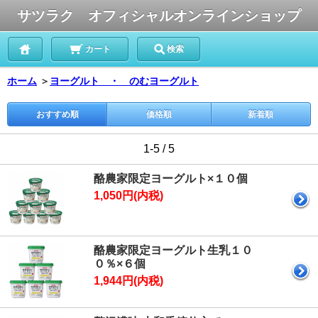
サツラク オフィシャルオンラインショップ
カート
検索
ホーム
＞
ヨーグルト ・ のむヨーグルト
おすすめ順
価格順
新着順
1-5 / 5
酪農家限定ヨーグルト×１０個
1,050円(内税)
酪農家限定ヨーグルト生乳１０
０％×６個
1,944円(内税)